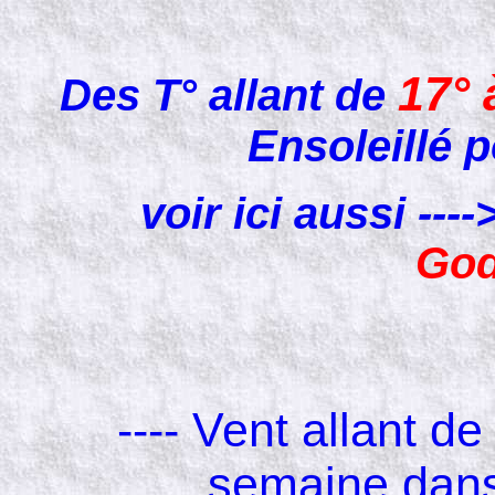
17° 
Des T° allant de
Ensoleillé
voir ici aussi --
God
---- Vent allant d
semaine dans