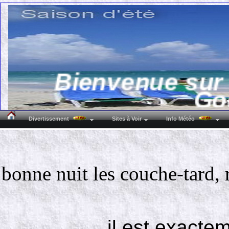
Bienvenue sur 
Go
Divertissement
Sites à Voir
Info Météo
( 7160 
bonne nuit les couche-tard
Lat N : 50°29'38
Alti
il est exacte