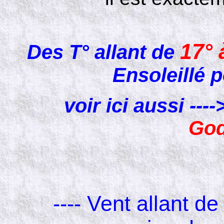
17° 
Des T° allant de
Ensoleillé
voir ici aussi --
God
---- Vent allant d