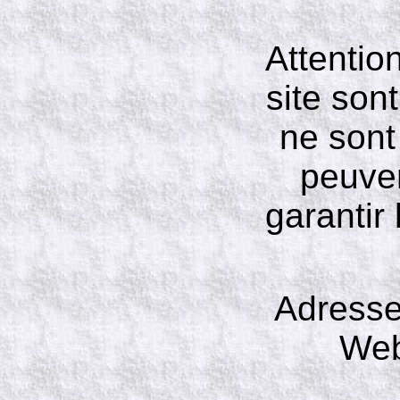
Attentio
site son
ne sont 
peuven
garantir
Adresse
Web