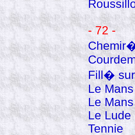
Roussill
- 72 -
Chemir
Courde
Fill� su
Le Mans
Le Mans
Le Lude
Tennie