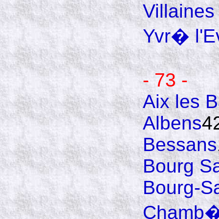
Villaines
Yvr� l'
- 73 -
Aix les 
Albens
4
Bessans
Bourg Sa
Bourg-Sa
Chamb�r