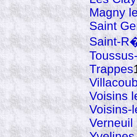
Magny l
Saint Ge
Saint-R
Toussus-
Trappes
Villacou
Voisins 
Voisins-
Verneuil
Yvelines