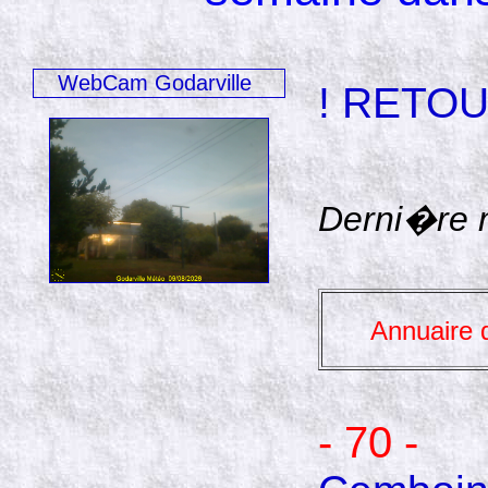
WebCam Godarville
! RETOU
Derni�re m
Annuaire 
- 70 -