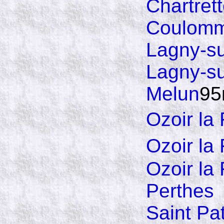
Chartret
Coulomm
Lagny-s
Lagny-s
Melun
95
Ozoir la
Ozoir la
Ozoir la 
Perthes
Saint Pa