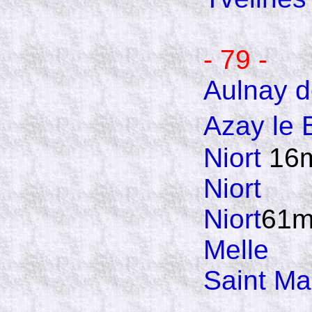
- 79 -
Aulnay d
Azay le 
Niort
16
Niort
Niort
61m
Melle
Saint Mai