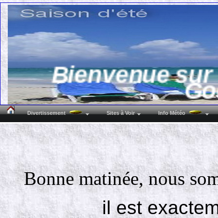
Bienvenue sur 
Go
Divertissement
Sites à Voir
Info Météo
( 7160 
Bonne matinée, nous so
Lat N : 50°29'38
Alti
il est exacte