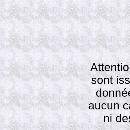
Attenti
sont is
données
aucun ca
ni de