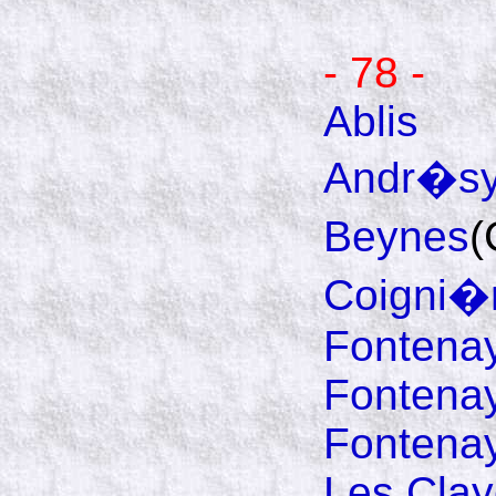
- 78 -
Ablis
Andr�s
Beynes
(
Coigni�
Fontenay
Fontena
Fontena
Les Clay