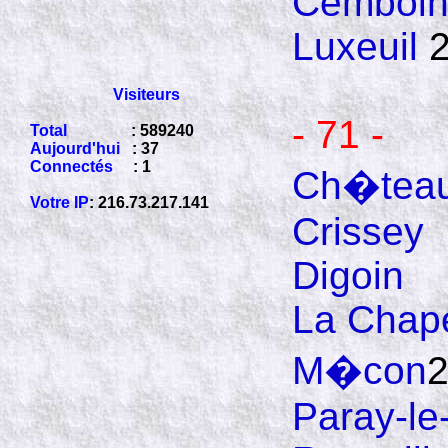
Cemboi
Luxeuil
2
Visiteurs
- 71 -
Total
: 589240
Aujourd'hui
: 37
Connectés
: 1
Ch�teau
Votre IP
: 216.73.217.141
Crissey
Digoin
La Chape
M�con
Paray-le