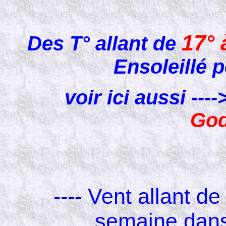
17° 
Des T° allant de
Ensoleillé
voir ici aussi --
God
---- Vent allant d
semaine dans