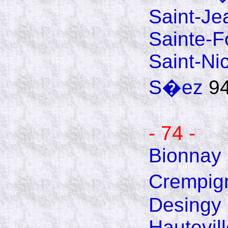
Saint-Je
Sainte-F
Saint-Ni
S�ez
94
- 74 -
Bionnay 
Crempig
Desingy
Hautevill