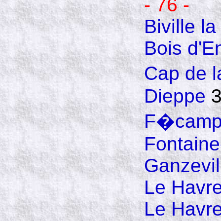
- 76 -
Biville l
Bois d'E
Cap de 
Dieppe
3
F�cam
Fontaine
Ganzevil
Le Havr
Le Havre