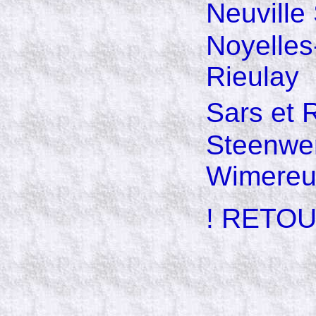
Neuvill
Noyelles
Rieulay
Sars et 
Steenwe
Wimereu
! RETOU