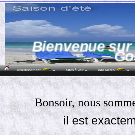
Bienvenue sur 
Go
Divertissement
Sites à Voir
Info Météo
( 7160 
Bonsoir, nous somme
Lat N : 50°29'38
il est exacte
Alti