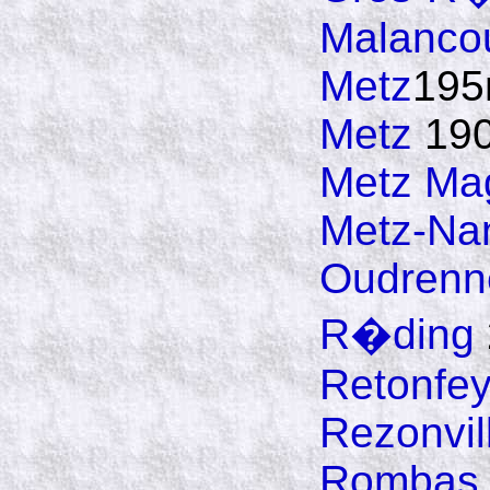
Malancou
Metz
195
Metz
19
Metz Ma
Metz-Na
Oudrenn
R�ding
Retonfe
Rezonvil
Rombas