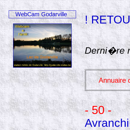
WebCam Godarville
! RETOU
Derni�re m
Annuaire 
- 50 -
Avranchi