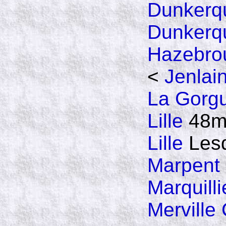
Dunkerq
Dunkerq
Hazebro
<
Jenlai
La Gorg
Lille
48m
Lille
Lesq
Marpent
Marquilli
Merville