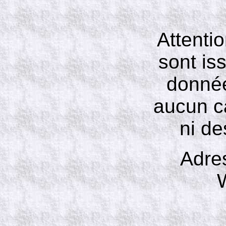
Attenti
sont is
données
aucun ca
ni de
Adre