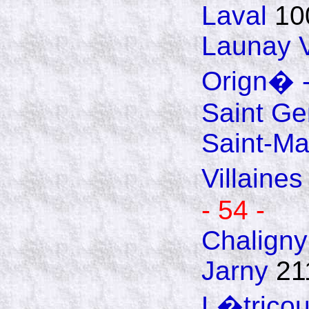
Laval
10
Launay Vi
Orign� -
Saint Ge
Saint-Ma
Villaines
- 54 -
Chaligny
Jarny
21
L�tricou