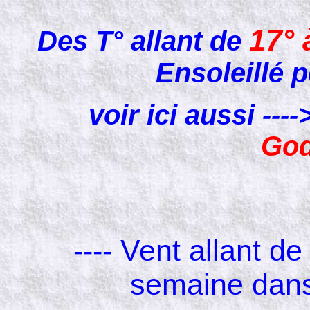
17° 
Des T° allant de
Ensoleillé
voir ici aussi --
God
---- Vent allant d
semaine dans