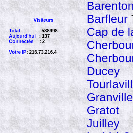
Barento
Barfleur
Visiteurs
Cap de 
Total
: 588998
Aujourd'hui
: 137
Cherbou
Connectés
: 2
Votre IP
: 216.73.216.4
Cherbou
Ducey
Tourlavi
Granville
Gratot
Juilley