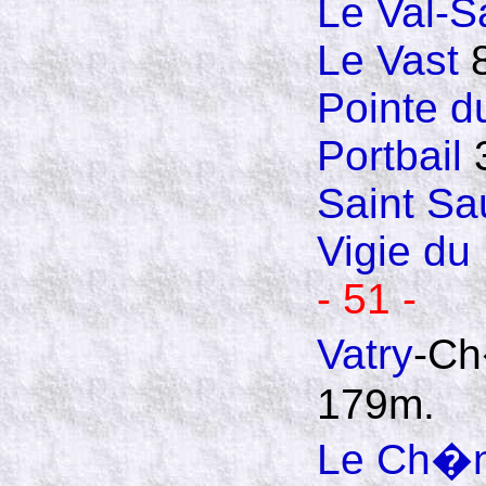
Le Val-S
Le Vast
Pointe d
Portbail
3
Saint S
Vigie du
- 51 -
Vatry
-Ch
179m.
Le Ch�n