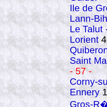
Ile de Gr
Lann-Bi
Le Talut 
Lorient
4
Quibero
Saint Ma
- 57 -
Corny-su
Ennery
1
Gros-R�