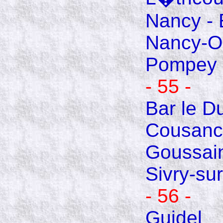
Nancy -
Nancy-O
Pompey
- 55 -
Bar le D
Cousanc
Goussai
Sivry-su
- 56 -
Guidel