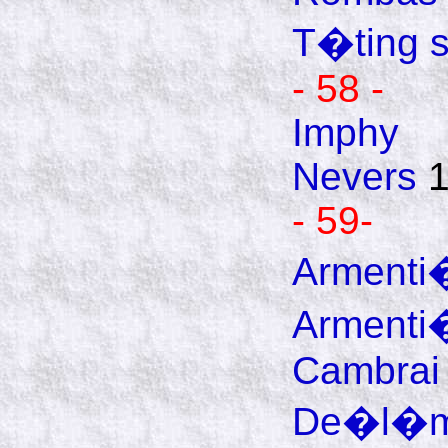
T�ting s
- 58 -
Imphy
Nevers
1
- 59-
Armenti
Armenti
Cambrai
De�l�m