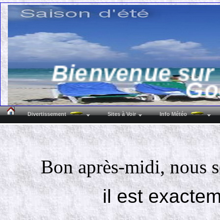
Bienvenue sur 
Go
Divertissement
Sites à Voir
Info Météo
( 7160 
Bon après-midi, nous 
Lat N : 50°29'38
il est exacte
Alti