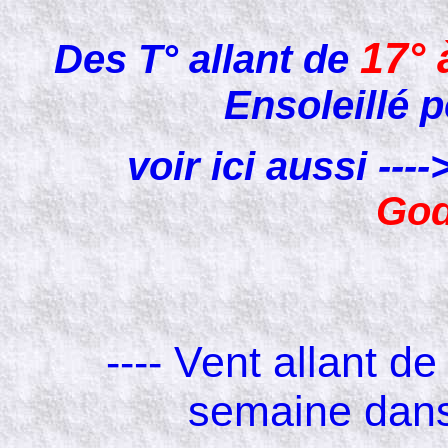
17° 
Des T° allant de
Ensoleillé
voir ici aussi --
God
---- Vent allant d
semaine dans